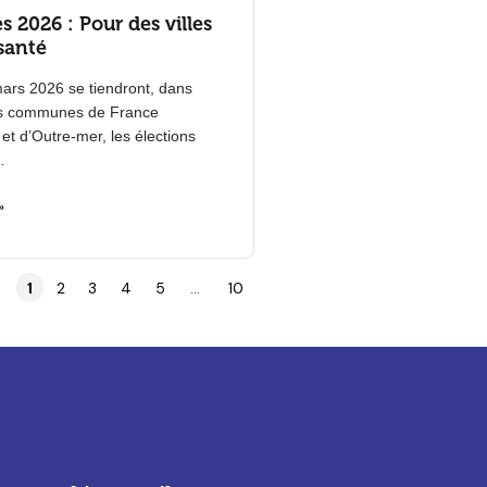
s 2026 : Pour des villes
santé
mars 2026 se tiendront, dans
es communes de France
 et d’Outre-mer, les élections
…
»
1
2
3
4
5
…
10