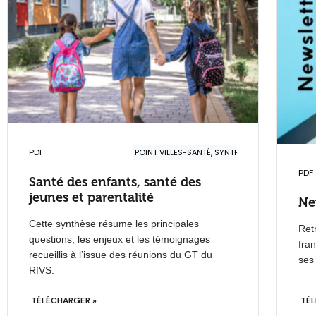
PDF
POINT VILLES-SANTÉ, SYNTHÈSE
PDF
Santé des enfants, santé des
jeunes et parentalité
Ne
Cette synthèse résume les principales
Ret
questions, les enjeux et les témoignages
fran
recueillis à l’issue des réunions du GT du
ses
RfVS.
TÉLÉCHARGER »
TÉL