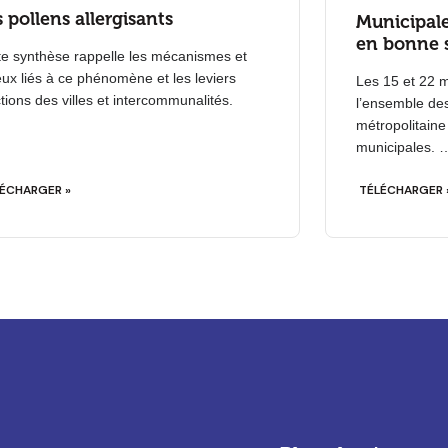
 pollens allergisants
Municipale
en bonne 
te synthèse rappelle les mécanismes et
eux liés à ce phénomène et les leviers
Les 15 et 22 
tions des villes et intercommunalités.
l’ensemble d
métropolitaine
municipales. 
ÉCHARGER »
TÉLÉCHARGER 