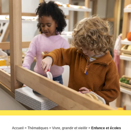
Accueil
>
Thématiques
>
Vivre, grandir et vieillir
>
Enfance et écoles