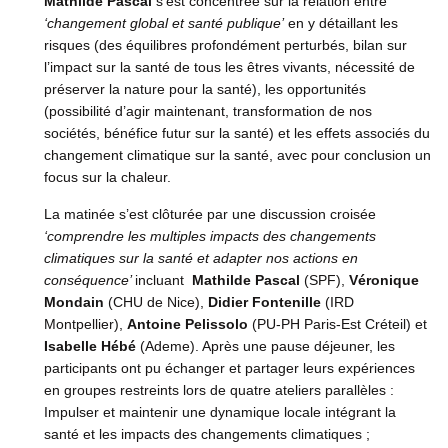
Mathilde Pascal
s’est concentrée sur la relation entre
‘changement global et santé publique’
en y détaillant les
risques (des équilibres profondément perturbés, bilan sur
l’impact sur la santé de tous les êtres vivants, nécessité de
préserver la nature pour la santé), les opportunités
(possibilité d’agir maintenant, transformation de nos
sociétés, bénéfice futur sur la santé) et les effets associés du
changement climatique sur la santé, avec pour conclusion un
focus sur la chaleur.
La matinée s’est clôturée par une discussion croisée
‘comprendre les multiples impacts des changements
climatiques sur la santé et adapter nos actions en
conséquence’
incluant
Mathilde Pascal
(SPF),
Véronique
Mondain
(CHU de Nice),
Didier Fontenille
(IRD
Montpellier),
Antoine Pelissolo
(PU-PH Paris-Est Créteil) et
Isabelle Hébé
(Ademe). Après une pause déjeuner, les
participants ont pu échanger et partager leurs expériences
en groupes restreints lors de quatre ateliers parallèles :
Impulser et maintenir une dynamique locale intégrant la
santé et les impacts des changements climatiques ;