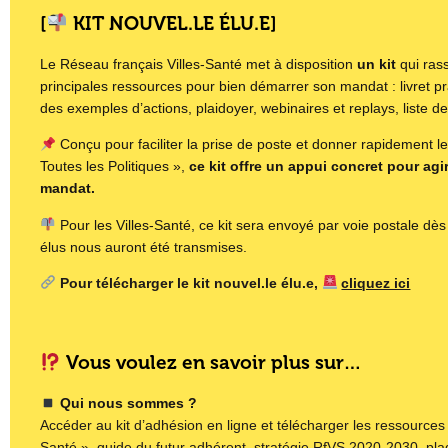
[
️ KIT NOUVEL.LE ÉLU.E]
Le Réseau français Villes-Santé met à disposition
un kit
qui ras
principales ressources pour bien démarrer son mandat : livret pr
des exemples d’actions, plaidoyer, webinaires et replays, liste de 
Conçu pour faciliter la prise de poste et donner rapidement l
Toutes les Politiques »,
ce kit offre un appui concret pour agi
mandat.
Pour les Villes-Santé, ce kit sera envoyé par voie postale d
élus nous auront été transmises.
Pour télécharger le kit nouvel.le élu.e,
cliquez ici
Vous voulez en savoir plus sur…
Qui nous sommes ?
Accéder au kit d’adhésion en ligne et télécharger les ressources
Santé », guide du futur adhérent, stratégie RfVS 2020-2030, pla