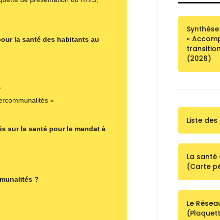
Synthèse
« Accomp
our la santé des habitants au
transitio
(2026)
?
ntercommunalités »
Liste des
és sur la santé pour le mandat à
La santé 
(Carte p
mmunalités ?
Le Réseau
(Plaquet