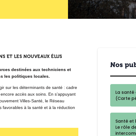
NS ET LES NOUVEAUX ÉLUS
Nos pub
urces destinées aux techniciens et
 les politiques locales.
gir sur les déterminants de santé : cadre
La santé 
u encore accès aux soins. En s’appuyant
(Carte p
du mouvement Villes-Santé, le Réseau
s favorables à la santé et à la réduction
Santé et 
Le rôle de
intercom