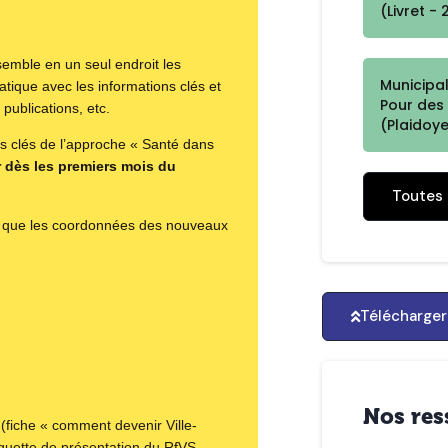
(Livret -
semble en un seul endroit les
Municipa
atique avec les informations clés et
Pour des 
publications, etc.
(Plaidoye
es clés de l’approche « Santé dans
r dès les premiers mois du
Toutes 
ès que les coordonnées des nouveaux
Télécharger 
Nos res
 (fiche « comment devenir Ville-
quette de présentation du RfVS,