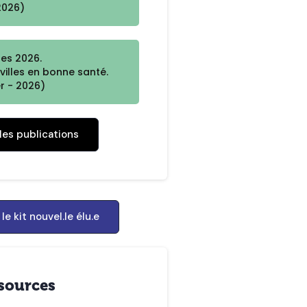
 2026)
les 2026.
villes en bonne santé.
r - 2026)
les publications
le kit nouvel.le élu.e
sources