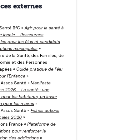
ces externes
Santé BfC «
Agir pour la santé à
le locale – Ressources
les pour les élus et candidats
ections municipales
»
re de la Santé, des Familles, de
nomie et des Personnes
apées «
Guide pratique de l’élu
our l’Enfance
»
 Assos Santé «
Manifeste
ons 2026 – La santé : une
é pour les habitants, un levier
n pour les maires
»
 Assos Santé «
Fiches actions
pales 2026
»
ions France «
Plateforme de
tions pour renforcer la
tion des addictions
»