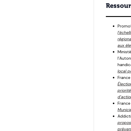
Ressour
Promo
l’échel
régiona
aux él
Ministè
l’Auto
handic
local p
France
Électi
priorit
d’actio
France
Munici
Addict
proposi
préven